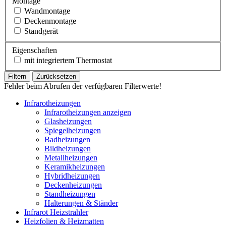
Montage
Wandmontage
Deckenmontage
Standgerät
Eigenschaften
mit integriertem Thermostat
Filtern
Zurücksetzen
Fehler beim Abrufen der verfügbaren Filterwerte!
Infrarotheizungen
Infrarotheizungen anzeigen
Glasheizungen
Spiegelheizungen
Badheizungen
Bildheizungen
Metallheizungen
Keramikheizungen
Hybridheizungen
Deckenheizungen
Standheizungen
Halterungen & Ständer
Infrarot Heizstrahler
Heizfolien & Heizmatten