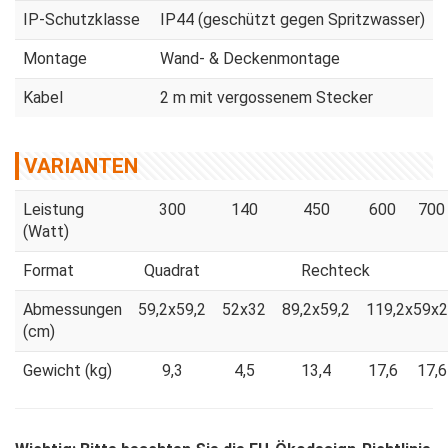
IP-Schutzklasse
IP44 (geschützt gegen Spritzwasser)
Montage
Wand- & Deckenmontage
Kabel
2 m mit vergossenem Stecker
VARIANTEN
Leistung
300
140
450
600
700
(Watt)
Format
Quadrat
Rechteck
Abmessungen
59,2x59,2
52x32
89,2x59,2
119,2x59x2
(cm)
Gewicht (kg)
9,3
4,5
13,4
17,6
17,6