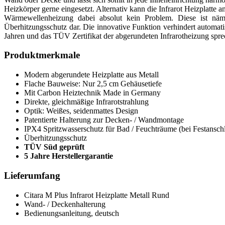
Heizkörper gerne eingesetzt. Alternativ kann die Infrarot Heizplatte 
Wärmewellenheizung dabei absolut kein Problem. Diese ist nämli
Überhitzungsschutz dar. Die innovative Funktion verhindert automat
Jahren und das TÜV Zertifikat der abgerundeten Infrarotheizung spre
Produktmerkmale
Modern abgerundete Heizplatte aus Metall
Flache Bauweise: Nur 2,5 cm Gehäusetiefe
Mit Carbon Heiztechnik Made in Germany
Direkte, gleichmäßige Infrarotstrahlung
Optik: Weißes, seidenmattes Design
Patentierte Halterung zur Decken- / Wandmontage
IPX4 Spritzwasserschutz für Bad / Feuchträume (bei Festansch
Überhitzungsschutz
TÜV Süd geprüft
5 Jahre Herstellergarantie
Lieferumfang
Citara M Plus Infrarot Heizplatte Metall Rund
Wand- / Deckenhalterung
Bedienungsanleitung, deutsch