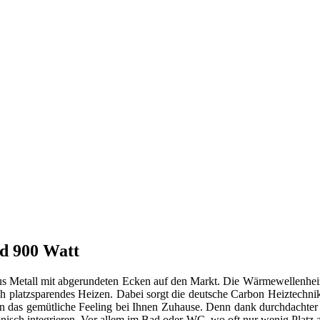
nd 900 Watt
aus Metall mit abgerundeten Ecken auf den Markt. Die Wärmewellenheiz
h platzsparendes Heizen. Dabei sorgt die deutsche Carbon Heiztechn
gn das gemütliche Feeling bei Ihnen Zuhause. Denn dank durchdachter 
nisch integrieren. Vor allem im Bad oder WC, wo oft nur wenig Platz a