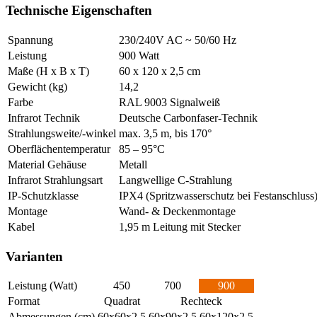
Technische Eigenschaften
Spannung
230/240V AC ~ 50/60 Hz
Leistung
900 Watt
Maße (H x B x T)
60 x 120 x 2,5 cm
Gewicht (kg)
14,2
Farbe
RAL 9003 Signalweiß
Infrarot Technik
Deutsche Carbonfaser-Technik
Strahlungsweite/-winkel
max. 3,5 m, bis 170°
Oberflächentemperatur
85 – 95°C
Material Gehäuse
Metall
Infrarot Strahlungsart
Langwellige C-Strahlung
IP-Schutzklasse
IPX4 (Spritzwasserschutz bei Festanschluss)
Montage
Wand- & Deckenmontage
Kabel
1,95 m Leitung mit Stecker
Varianten
Leistung (Watt)
450
700
900
Format
Quadrat
Rechteck
Abmessungen (cm)
60x60x2,5
60x90x2,5
60x120x2,5