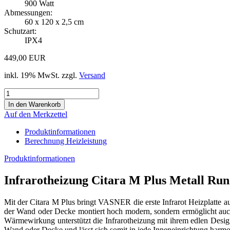
900 Watt
Abmessungen:
60 x 120 x 2,5 cm
Schutzart:
IPX4
449,00 EUR
inkl. 19% MwSt. zzgl.
Versand
Auf den Merkzettel
Produktinformationen
Berechnung Heizleistung
Produktinformationen
Infrarotheizung Citara M Plus Metall Ru
Mit der Citara M Plus bringt VASNER die erste Infrarot Heizplatte 
der Wand oder Decke montiert hoch modern, sondern ermöglicht auc
Wärmewirkung unterstützt die Infrarotheizung mit ihrem edlen Desi
Wand oder Decke und lässt sich somit in jede Inneneinrichtung harmo