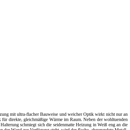
ung mit ultra-flacher Bauweise und weicher Optik wirkt nicht nur an
ik für direkte, gleichmäßige Wärme im Raum. Neben der wohltuenden
Halterung schmiegt sich die seidenmatte Heizung in Weiß eng an die
n der Wand zur Verfügung steht, wird der flache, abgerundete Metall-