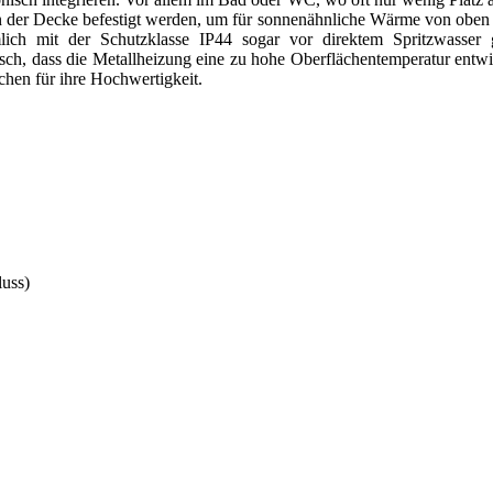
an der Decke befestigt werden, um für sonnenähnliche Wärme von oben zu
ch mit der Schutzklasse IP44 sogar vor direktem Spritzwasser ges
isch, dass die Metallheizung eine zu hohe Oberflächentemperatur ent
chen für ihre Hochwertigkeit.
luss)