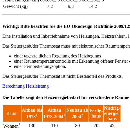
Gewicht (kg)
7,2
9,8
14,2
Wichtig: Bitte beachten Sie die EU-Ökodesign-Richtlinie 2009/
Eine Installation und Inbetriebnahme von Heizungen, Heizstrahlern, H
Das Steuergerät/der Thermostat muss mit elektronischer Raumtempera
einer tageszeitlichen Regelung des Heizbeginns
einer Raumtemperaturkontrolle mit Erkennung offener Fenster 
einer Fernbedienungsoption.
Das Steuergerät/der Thermostat ist nicht Bestandteil des Produkts.
Berechnung Heizleistung
Die Tabelle zeigt den Heizenergiebedarf für verschiedene Räume 
Niedrig-
Altbau bis
Altbau
Neubau ab
Fertig-
Raum
energie-
1
1
2
haus
1978
1978-2004
2004
haus
3
130
110
80
70
45
Wohnen