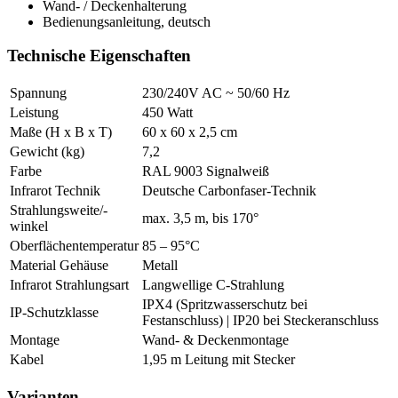
Wand- / Deckenhalterung
Bedienungsanleitung, deutsch
Technische Eigenschaften
Spannung
230/240V AC ~ 50/60 Hz
Leistung
450 Watt
Maße (H x B x T)
60 x 60 x 2,5 cm
Gewicht (kg)
7,2
Farbe
RAL 9003 Signalweiß
Infrarot Technik
Deutsche Carbonfaser-Technik
Strahlungsweite/-
max. 3,5 m, bis 170°
winkel
Oberflächentemperatur
85 – 95°C
Material Gehäuse
Metall
Infrarot Strahlungsart
Langwellige C-Strahlung
IPX4 (Spritzwasserschutz bei
IP-Schutzklasse
Festanschluss) | IP20 bei Steckeranschluss
Montage
Wand- & Deckenmontage
Kabel
1,95 m Leitung mit Stecker
Varianten