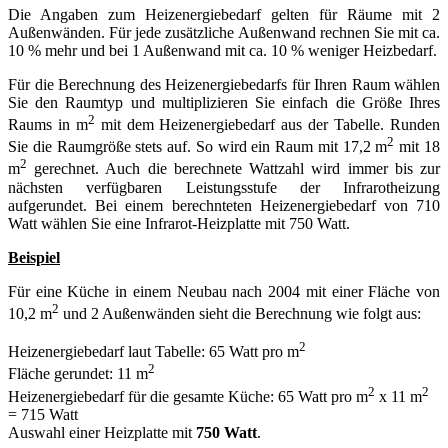
Die Angaben zum Heizenergiebedarf gelten für Räume mit 2
Außenwänden. Für jede zusätzliche Außenwand rechnen Sie mit ca.
10 % mehr und bei 1 Außenwand mit ca. 10 % weniger Heizbedarf.
Für die Berechnung des Heizenergiebedarfs für Ihren Raum wählen
Sie den Raumtyp und multiplizieren Sie einfach die Größe Ihres
2
Raums in m
mit dem Heizenergiebedarf aus der Tabelle. Runden
2
Sie die Raumgröße stets auf. So wird ein Raum mit 17,2 m
mit 18
2
m
gerechnet. Auch die berechnete Wattzahl wird immer bis zur
nächsten verfügbaren Leistungsstufe der Infrarotheizung
aufgerundet. Bei einem berechnteten Heizenergiebedarf von 710
Watt wählen Sie eine Infrarot-Heizplatte mit 750 Watt.
Beispiel
Für eine Küche in einem Neubau nach 2004 mit einer Fläche von
2
10,2 m
und 2 Außenwänden sieht die Berechnung wie folgt aus:
2
Heizenergiebedarf laut Tabelle: 65 Watt pro m
2
Fläche gerundet: 11 m
2
2
Heizenergiebedarf für die gesamte Küche: 65 Watt pro m
x 11 m
= 715 Watt
Auswahl einer Heizplatte mit
750 Watt
.