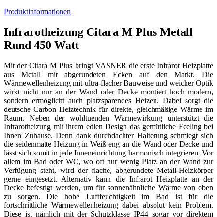
Produktinformationen
Infrarotheizung Citara M Plus Metall
Rund 450 Watt
Mit der Citara M Plus bringt VASNER die erste Infrarot Heizplatte
aus Metall mit abgerundeten Ecken auf den Markt. Die
Wärmewellenheizung mit ultra-flacher Bauweise und weicher Optik
wirkt nicht nur an der Wand oder Decke montiert hoch modern,
sondern ermöglicht auch platzsparendes Heizen. Dabei sorgt die
deutsche Carbon Heiztechnik für direkte, gleichmäßige Wärme im
Raum. Neben der wohltuenden Wärmewirkung unterstützt die
Infrarotheizung mit ihrem edlen Design das gemütliche Feeling bei
Ihnen Zuhause. Denn dank durchdachter Halterung schmiegt sich
die seidenmatte Heizung in Weiß eng an die Wand oder Decke und
lässt sich somit in jede Inneneinrichtung harmonisch integrieren. Vor
allem im Bad oder WC, wo oft nur wenig Platz an der Wand zur
Verfügung steht, wird der flache, abgerundete Metall-Heizkörper
gerne eingesetzt. Alternativ kann die Infrarot Heizplatte an der
Decke befestigt werden, um für sonnenähnliche Wärme von oben
zu sorgen. Die hohe Luftfeuchtigkeit im Bad ist für die
fortschrittliche Wärmewellenheizung dabei absolut kein Problem.
Diese ist nämlich mit der Schutzklasse IP44 sogar vor direktem