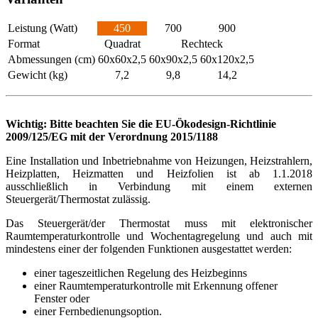
Leistung (Watt)
450
700
900
Format
Quadrat
Rechteck
Abmessungen (cm)
60x60x2,5
60x90x2,5
60x120x2,5
Gewicht (kg)
7,2
9,8
14,2
Wichtig: Bitte beachten Sie die EU-Ökodesign-Richtlinie
2009/125/EG mit der Verordnung 2015/1188
Eine Installation und Inbetriebnahme von Heizungen, Heizstrahlern,
Heizplatten, Heizmatten und Heizfolien ist ab 1.1.2018
ausschließlich in Verbindung mit einem externen
Steuergerät/Thermostat zulässig.
Das Steuergerät/der Thermostat muss mit elektronischer
Raumtemperaturkontrolle und Wochentagregelung und auch mit
mindestens einer der folgenden Funktionen ausgestattet werden:
einer tageszeitlichen Regelung des Heizbeginns
einer Raumtemperaturkontrolle mit Erkennung offener
Fenster oder
einer Fernbedienungsoption.