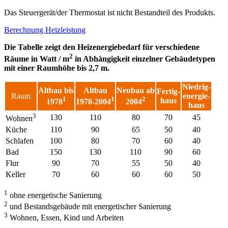
Das Steuergerät/der Thermostat ist nicht Bestandteil des Produkts.
Berechnung Heizleistung
Die Tabelle zeigt den Heizenergiebedarf für verschiedene
2
Räume in Watt / m
in Abhängigkeit einzelner Gebäudetypen
mit einer Raumhöhe bis 2,7 m.
Niedrig-
Altbau bis
Altbau
Neubau ab
Fertig-
Raum
energie-
1
1
2
haus
1978
1978-2004
2004
haus
3
130
110
80
70
45
Wohnen
Küche
110
90
65
50
40
Schlafen
100
80
70
60
40
Bad
150
130
110
90
60
Flur
90
70
55
50
40
Keller
70
60
60
60
50
1
ohne energetische Sanierung
2
und Bestandsgebäude mit energetischer Sanierung
3
Wohnen, Essen, Kind und Arbeiten